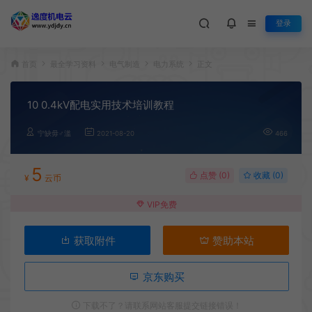
登录
首页
最全学习资料
电气制造
电力系统
正文
10 0.4kV配电实用技术培训教程
宁缺毋♂滥
2021-08-20
466
5
点赞 (
0
)
收藏 (0)
¥
云币
VIP免费
获取附件
赞助本站
京东购买
下载不了？请联系网站客服提交链接错误！