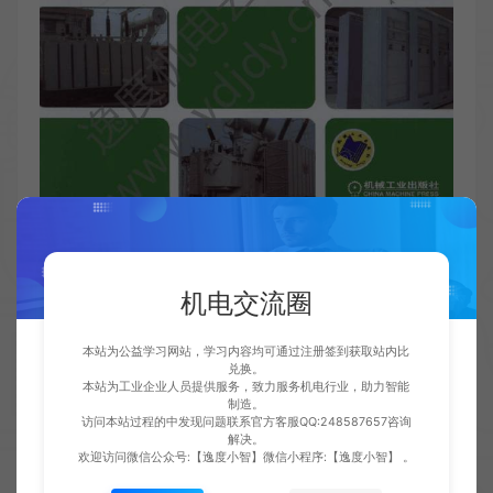
无法生成微信小程序二维码: 请配置小程序AppID和
AppSecret
机电交流圈
收藏 (0)
打赏
点赞 (
0
)
本站为公益学习网站，学习内容均可通过注册签到获取站内比
兑换。
本站为工业企业人员提供服务，致力服务机电行业，助力智能
制造。
访问本站过程的中发现问题联系官方客服QQ:248587657咨询
免责声明：
解决。
欢迎访问微信公众号:【逸度小智】微信小程序:【逸度小智】 。
1.本站仅提供学习交流平台，资料图纸视频均为会员上传，如有侵权请客服
联系删除。