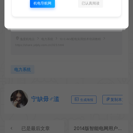
2.本站分享链接失效或商品有误的，可联系客服反馈，确认属实赠送10云币
机电导航网
已认真阅读
供在本站兑换资料。
4.本站推广链接来自于京东、当当、拼多多等官网。购买及售后由第三方平
台承担，下单前仔细甄别。
5.关注微信公众号【逸度小智】获取本站最新活动，客服唯一QQ：
2485876517。
逸度机电云
电力系统
10 0.4kV配电实用技术培训教程
https://share.ydjdy.com.cn/323.html
电力系统
宁缺毋♂滥
复制本文链
生成海报
已是最后文章
2014版智能电网用户端系统解决方案汇编