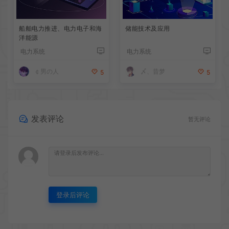
船舶电力推进、电力电子和海
储能技术及应用
洋能源
电力系统
电力系统
￠男の人
〆、昔梦
5
5
发表评论
暂无评论
登录后评论