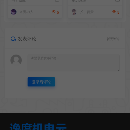
电力系统
电力系统
￠男の人
〆、昔梦
5
5
发表评论
暂无评论
登录后评论