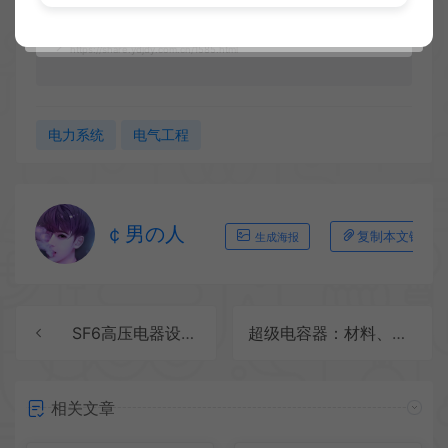
逸度机电云
电力系统
超高压交流地下电力系统的性能和规划
https://share.ydjdy.com.cn/1585.html
电力系统
电气工程
￠男の人
复制本文链接
生成海报
SF6高压电器设计第4版
超级电容器：材料、系统及应用
相关文章