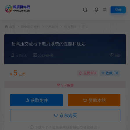
登录
首页
最全学习资料
电气制造
电力系统
正文
超高压交流地下电力系统的性能和规划
￠男の人
2022-01-09
460
5
点赞 (
0
)
收藏 (0)
¥
云币
VIP免费
获取附件
赞助本站
京东购买
下载不了？请联系网站客服提交链接错误！