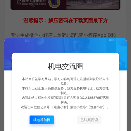
温馨提示：解压密码在下载页面最下方
无法生成微信小程序二维码: 请配置小程序AppID和
AppSecret
收藏 (0)
打赏
点赞 (
0
)
机电交流圈
本站为公益学习网站，学习内容均可通过注册签到获取站内比
兑换。
免责声明：
本站为工业企业人员提供服务，致力服务机电行业，助力智能
1.本站仅提供学习交流平台，资料图纸视频均为会员上传，如有侵权请客服
制造。
联系删除。
访问本站过程的中发现问题联系官方客服QQ:248587657咨询
2.本站分享链接失效或商品有误的，可联系客服反馈，确认属实赠送10云币
解决。
供在本站兑换资料。
欢迎访问微信公众号:【逸度小智】微信小程序:【逸度小智】 。
4.本站推广链接来自于京东、当当、拼多多等官网。购买及售后由第三方平
台承担，下单前仔细甄别。
机电导航网
已认真阅读
5.关注微信公众号【逸度小智】获取本站最新活动，客服唯一QQ：
2485876517。