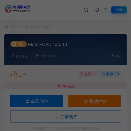
登录
首页
软件下载安装
正文
Motor-CAD 13.0.13
#
热门
机电修理工
2021-09-12
874
5
点赞 (
2
)
收藏 (0)
¥
云币
VIP免费
获取附件
赞助本站
京东购买
下载不了？请联系网站客服提交链接错误！