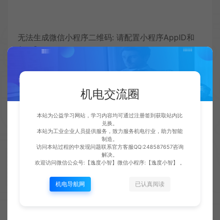
无法生成微信小程序二维码: 请配置小程序AppID和
AppSecret
收藏 (0)
打赏
点赞 (
2
)
机电交流圈
本站为公益学习网站，学习内容均可通过注册签到获取站内比
免责声明：
兑换。
1.本站仅提供学习交流平台，资料图纸视频均为会员上传，如有侵权请客服
本站为工业企业人员提供服务，致力服务机电行业，助力智能
联系删除。
制造。
2.本站分享链接失效或商品有误的，可联系客服反馈，确认属实赠送10云币
访问本站过程的中发现问题联系官方客服QQ:248587657咨询
供在本站兑换资料。
解决。
4.本站推广链接来自于京东、当当、拼多多等官网。购买及售后由第三方平
欢迎访问微信公众号:【逸度小智】微信小程序:【逸度小智】 。
台承担，下单前仔细甄别。
5.关注微信公众号【逸度小智】获取本站最新活动，客服唯一QQ：
机电导航网
已认真阅读
2485876517。
逸度机电云
软件下载安装
Motor-CAD 13.0.13
https://share.ydjdy.com.cn/797.html