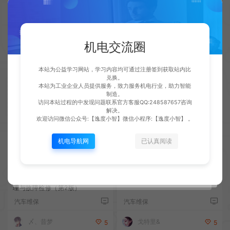
柴油机电控高压喷油系统结构与
柴油机的结构原理与维修
机电交流圈
维修彩色图解
汽车维保
汽车维保
本站为公益学习网站，学习内容均可通过注册签到获取站内比
兑换。
机电修理工
￠男の人
5
5
本站为工业企业人员提供服务，致力服务机电行业，助力智能
制造。
访问本站过程的中发现问题联系官方客服QQ:248587657咨询
解决。
欢迎访问微信公众号:【逸度小智】微信小程序:【逸度小智】 。
机电导航网
已认真阅读
柴油发动机高压共轨电控系统原
不可不知的汽车维修常识与技能
理与故障检修（第2版）
汽车维保
汽车维保
戈特里&
〆、昔梦
5
5