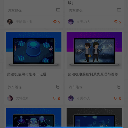
版）
汽车维保
汽车维保
宁缺毋♂滥
￠男の人
5
5
柴油机使用与维修一点通
柴油机电脑控制系统原理与维修
汽车维保
汽车维保
戈特里&
￠男の人
5
5