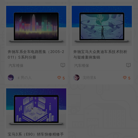
奔驰车系全车电路图集（2005-2
奔驰宝马大众奥迪车系技术剖析
011）S系列分册
与疑难案例集锦
汽车维保
汽车维保
戈特里&
￠男の人
5
5
宝马3系（E90）轿车快修精修手