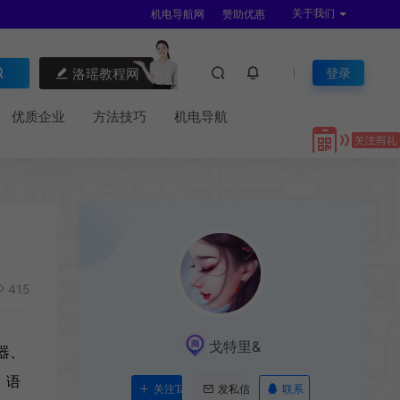
关于我们
机电导航网
赞助优惠
洛瑶教程网
登录
优质企业
方法技巧
机电导航
415
戈特里&
器、
、语
联系
关注Ta
发私信