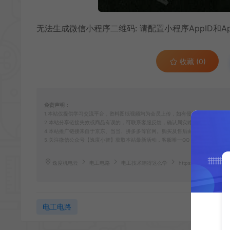
无法生成微信小程序二维码: 请配置小程序AppID和App
收藏 (0)
免责声明：
1.本站仅提供学习交流平台，资料图纸视频均为会员上传，如有侵权请客服联系删
2.本站分享链接失效或商品有误的，可联系客服反馈，确认属实赠送10云币供在本
4.本站推广链接来自于京东、当当、拼多多等官网。购买及售后由第三方平台承担
5.关注微信公众号【逸度小智】获取本站最新活动，客服唯一QQ：2485876517。
逸度机电云
电工电路
电工技术咱得这么学
https://share.ydjdy.c
电工电路