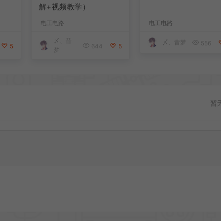
解+视频教学）
电工电路
电工电路
〆、昔
〆、昔梦
556
5
644
5
梦
暂