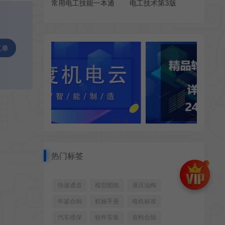
常用电工技能一本通
电工技术第3版
工单
热门标签
快速通道
模型图纸
液压油阀
年鉴合辑
机械手册
电机标准
汽车维保
软件安装
资料合辑