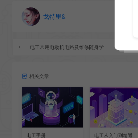
戈特里&
电工常用电动机电路及维修随身学
相关文章
电工手册
电工从入门到精通