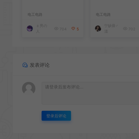
电工电路
电工电路
￠男の
宁缺毋♂
704
5
702
人
滥
发表评论
登录后评论