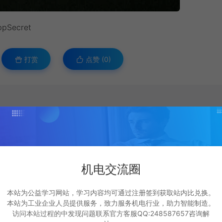
Secret
打赏
点赞 (
0
)
除。
站兑换资料。
，下单前仔细甄别。
om.cn/495.html
机电交流圈
本站为公益学习网站，学习内容均可通过注册签到获取站内比兑换。
本站为工业企业人员提供服务，致力服务机电行业，助力智能制造。
访问本站过程的中发现问题联系官方客服QQ:248587657咨询解