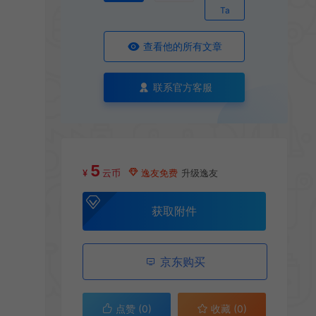
Ta
查看他的所有文章
联系官方客服
5
¥
云币
逸友免费
升级逸友
获取附件
京东购买
点赞 (
0
)
收藏 (0)