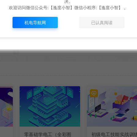
决。
欢迎访问微信公众号:【逸度小智】微信小程序:【逸度小智】 。
生成海报
复制本文链接
机电导航网
已认真阅读
PADS9.5电路板设计与
零基础学电工（全彩图
初级电工技能实战训